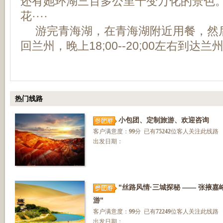
还有她环湖三百多公里千变万化的景色
花····
游完青海湖，在青海湖附近用餐，然后
回兰州，晚上18;00--20;00左右到达兰
热门线路
小包团、定制旅游、欢迎咨询
客户满意度：
99
分 已有
75242
位客人关注此线路
出发日期：
"丝路风情·三城探秘 —— 张掖
游"
客户满意度：
99
分 已有
72249
位客人关注此线路
出发日期：