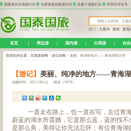
国家首许出境旅行社
甘肃首批四星旅行社
甘肃十强旅行社
经营许可证号：L-
热门：
九寨沟
敦煌
青海
首页
周边游
国内游
出境游
自由
您现在的位置：
甘肃旅游网
>
游记攻略
> 美丽、纯净的地方——青海湖塔尔寺
【游记】
美丽、纯净的地方——青海
创建时间：2017-09-11 阅读（7879）
一直走在路上，也一直在写，去过青海
蔚蓝的湖水所震撼，它是那么蓝，蓝的找不
是那么美，美得让你无法忘怀；有位青海湖