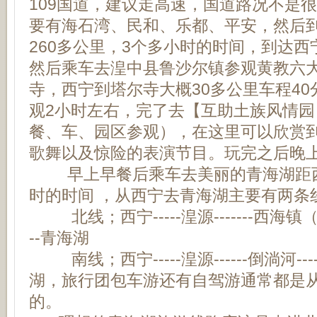
109国道，建议走高速，国道路况不是
要有海石湾、民和、乐都、平安，然后
260多公里，3个多小时的时间，到达
然后乘车去湟中县鲁沙尔镇参观黄教六
寺，西宁到塔尔寺大概30多公里车程4
观2小时左右，完了去【互助土族风情园】
餐、车、园区参观），在这里可以欣赏
歌舞以及惊险的表演节目。玩完之后晚
早上早餐后乘车去美丽的青海湖距西宁
时的时间 ，从西宁去青海湖主要有两条
北线；西宁-----湟源-------西海镇
--青海湖
南线；西宁-----湟源------倒淌河----
湖，旅行团包车游还有自驾游通常都是
的。