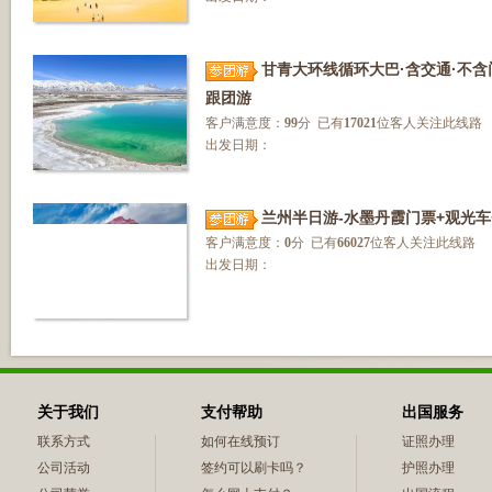
甘青大环线循环大巴·含交通·不含
跟团游
客户满意度：
99
分 已有
17021
位客人关注此线路
出发日期：
兰州半日游-水墨丹霞门票+观光车
客户满意度：
0
分 已有
66027
位客人关注此线路
出发日期：
关于我们
支付帮助
出国服务
联系方式
如何在线预订
证照办理
公司活动
签约可以刷卡吗？
护照办理