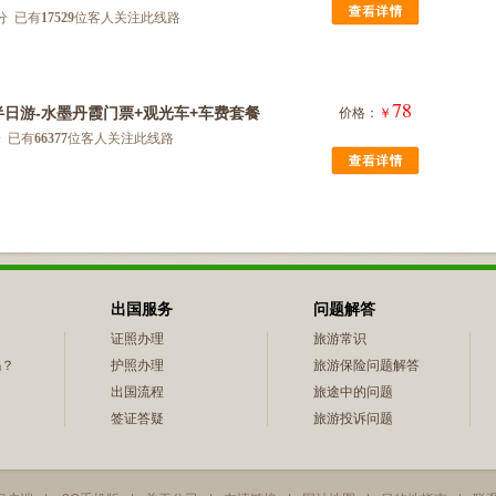
分 已有
17529
位客人关注此线路
78
半日游-水墨丹霞门票+观光车+车费套餐
价格：
￥
 已有
66377
位客人关注此线路
出国服务
问题解答
证照办理
旅游常识
吗？
护照办理
旅游保险问题解答
？
出国流程
旅途中的问题
签证答疑
旅游投诉问题