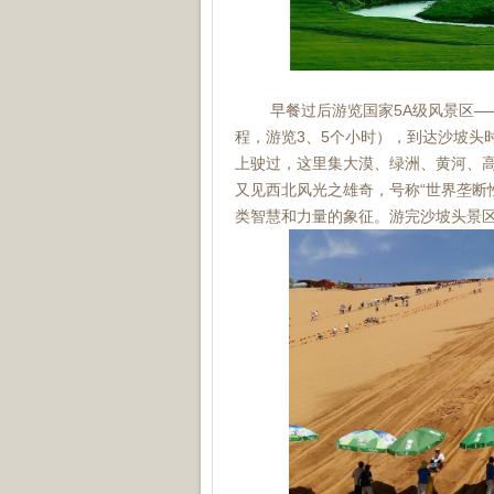
早餐过后游览国家5A级风景区——沙
程，游览3、5个小时），到达沙坡头
上驶过，这里集大漠、绿洲、黄河、
又见西北风光之雄奇，号称“世界垄断
类智慧和力量的象征。游完沙坡头景