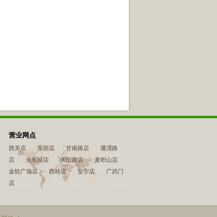
营业网点
西关店
东部店
甘南路店
通渭路
店
火车站店
庆阳路店
麦积山店
金轮广场店
西站店
安宁店
广武门
店