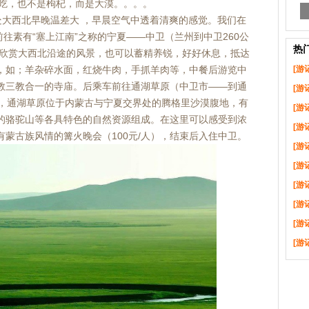
，也不是枸杞，而是大漠。。。。
西北早晚温差大 ，早晨空气中透着清爽的感觉。我们在
往素有“塞上江南”之称的宁夏——中卫（兰州到中卫260公
热
以欣赏大西北沿途的风景，也可以蓄精养锐，好好休息，抵达
，如；羊杂碎水面，红烧牛肉，手抓羊肉等，中餐后游览中
[游
教三教合一的寺庙。后乘车前往通湖草原（中卫市——到通
[游
），通湖草原位于内蒙古与宁夏交界处的腾格里沙漠腹地，有
[游
的骆驼山等各具特色的自然资源组成。在这里可以感受到浓
[游
蒙古族风情的篝火晚会（100元/人），结束后入住中卫。
[游
[游
[游
[游
[游
[游