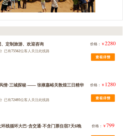
2280
团、定制旅游、欢迎咨询
价格：
￥
分 已有
75562
位客人关注此线路
1280
风情·三城探秘 —— 张掖嘉峪关敦煌三日精华
价格：
￥
分 已有
72495
位客人关注此线路
799
大环线循环大巴·含交通·不含门票住宿7天6晚
价格：
￥