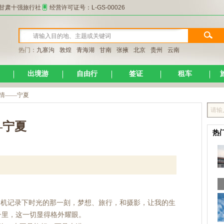
甘肃十强旅行社
经营许可证号：L-GS-00026
热门：
九寨沟
敦煌
青海湖
甘南
张掖
北京
贵州
云南
出境游
自由行
签证
租车
风情——宁夏
—宁夏
热
记录下时光的那一刻，梦想、旅行，和摄影，让我的生
子里，这一切显得格外耀眼。