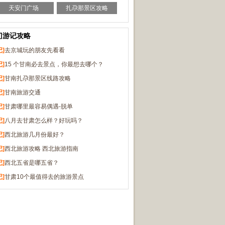
天安门广场
扎尕那景区攻略
门游记攻略
记]
去京城玩的朋友先看看
记]
15 个甘南必去景点，你最想去哪个？
记]
甘南扎尕那景区线路攻略
记]
甘南旅游交通
记]
甘肃哪里最容易偶遇-脱单
记]
八月去甘肃怎么样？好玩吗？
记]
西北旅游几月份最好？
记]
西北旅游攻略 西北旅游指南
记]
西北五省是哪五省？
记]
甘肃10个最值得去的旅游景点