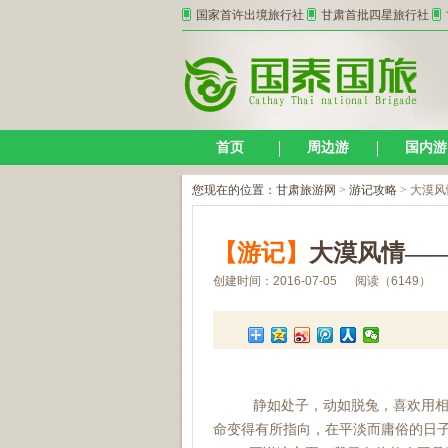
国家首许出境旅行社
甘肃首批四星旅行社
首页
周边游
国内游
您现在的位置：
甘肃旅游网
>
游记攻略
> 大漠
【游记】
大漠风情—
创建时间：2016-07-05 阅读（6149）
静如处子，动如脱兔，喜欢用相机
命变得有所指向，在平淡而庸俗的日