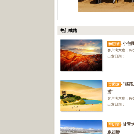
热门线路
小包
客户满意度：
99
出发日期：
"丝路
游"
客户满意度：
99
出发日期：
甘青
跟团游