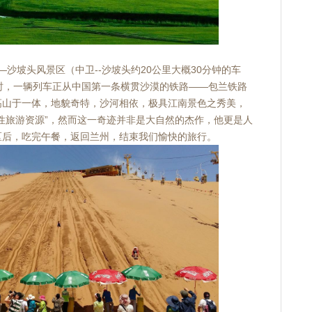
坡头风景区（中卫--沙坡头约20公里大概30分钟的车
时，一辆列车正从中国第一条横贯沙漠的铁路——包兰铁路
高山于一体，地貌奇特，沙河相依，极具江南景色之秀美，
性旅游资源”，然而这一奇迹并非是大自然的杰作，他更是人
区后，吃完午餐，返回兰州，结束我们愉快的旅行。