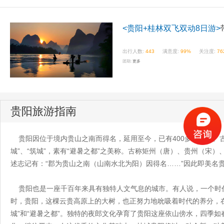
<贵阳+桂林双飞双动8日游>
出行人数:
443
满意度:
99%
关注度:
76
团期:
更多
贵阳旅游指南
贵阳因位于境内贵山之南而得名，延用至今，已有400多年历史。古代
城”、“筑城”，素有“避暑之都”之美称。古称矩州（唐）、贵州（宋）
述志记有：“郡为贵山之南（山南水北为阳）因得名……”因此即美名
贵阳也是一座千百年来具有独特人文气息的城市。有人说，一个时
时，贵阳，这棵云贵高原上的大树，也正努力地吮吸着时代的养分，
城”和“避暑之都”。独特的夜郎文化孕育了贵阳这座依山傍水，四季