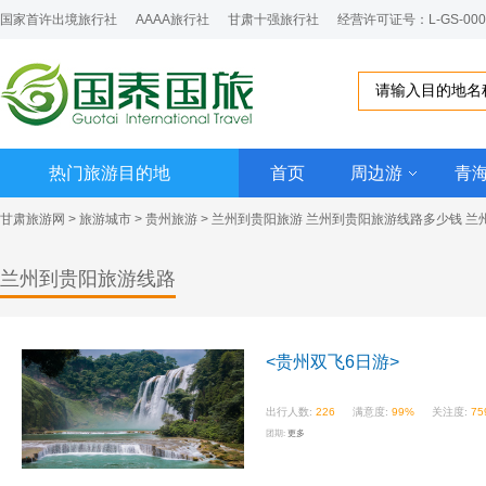
国家首许出境旅行社
AAAA旅行社
甘肃十强旅行社
经营许可证号：L-GS-000
热门旅游目的地
首页
周边游
青
甘肃旅游网
>
旅游城市
>
贵州旅游
>
兰州到贵阳旅游
兰州到贵阳旅游线路多少钱 兰
兰州到贵阳旅游线路
<贵州双飞6日游>
出行人数:
226
满意度:
99%
关注度:
75
团期:
更多