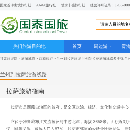
国家首许出境旅行社
AAAA旅行社
甘肃十强旅行社
经营许可证号：L-GS-000
热门旅游目的地
首页
周边游
青
甘肃旅游网
>
旅游城市
>
西藏旅游
>
兰州到拉萨旅游
兰州到拉萨旅游线路多少钱 兰
兰州到拉萨旅游线路
拉萨旅游指南
拉萨市是西藏自治区的首府，是全区政治、经济、文化和交通中心，
它位于雅鲁藏布江支流拉萨河中游北岸，海拔 3658米。面积近3万
汉、回等民族，藏族人口占87％。拉萨市郊区的农牧业比较发达，