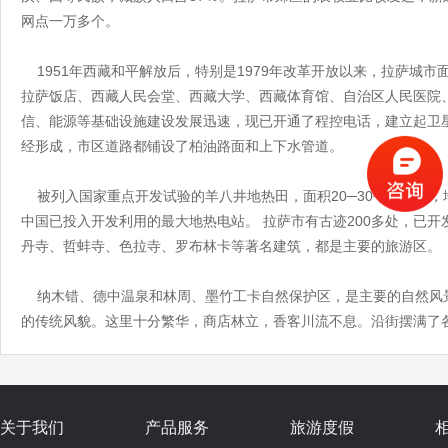
网点一万多个。
1951年西藏和平解放后，特别是1979年改革开放以来，拉萨城
拉萨饭店、西藏人民会堂、西藏大学、西藏体育馆、自治区人民医院
信、能源等基础设施建设发展迅速，现已开通了程控电话，建立起卫
经形成，市区道路都铺设了柏油路面和上下水管道。
被列入国家重点开发试验的羊八井地热田，面积20─30平方公里，地
中国已投入开发利用的最大地热电站。 拉萨市有古迹200多处，已开
丹寺、哲蚌寺、色拉寺、罗布林卡等著名建筑，都是主要的旅游区。
纳木错、德中温泉和林周、墨竹工卡自然保护区，是主要的自然风
的传统风貌。这里十分繁华，商店林立，香客川流不息。沿街摆满了
关于我们
产品服务
旅游度假