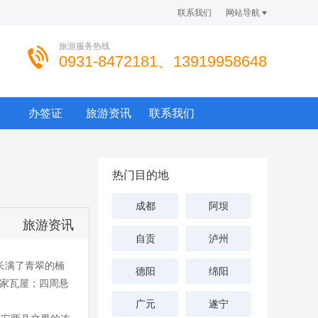
联系我们
网站导航
旅游服务热线
0931-8472181、13919958648
办签证
旅游资讯
联系我们
热门目的地
成都
阿坝
旅游资讯
自贡
泸州
长满了青翠的楠
德阳
绵阳
农家瓦屋；四周悬
广元
遂宁