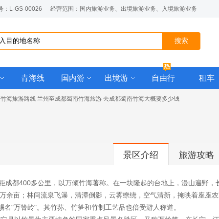
L-GS-00026
经营范围：国内旅游业务、出境旅游业务、入境旅游业务
青海线
国内游
出境游
自由行
租车
南竹海旅游路线 兰州至成都蜀南竹海旅游 去成都蜀南竹海大概要多少钱
景区介绍
旅游攻略
成都400多公里，以万倾竹海著称。在一块隆起的台地上，漫山遍野，
7万余亩；林间流泉飞瀑，清潭倒影，云雾缭绕，空气清新，掩映着座座
赐名"万箐岭"。其竹荪、竹笋和竹制工艺品也倍受游人称道。