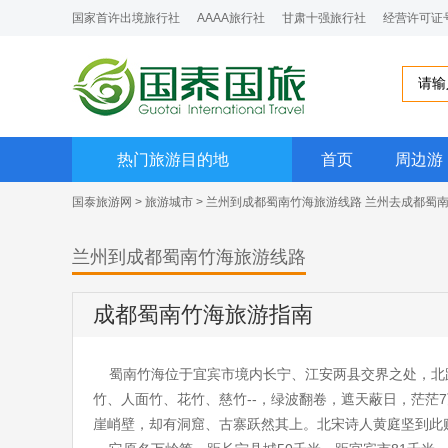
国家首许出境旅行社
AAAA旅行社
甘肃十强旅行社
经营许可证号：
热门旅游目的地
首页
周边游
国泰旅游网
>
旅游城市
> 兰州到成都蜀南竹海旅游线路 兰州去成都蜀
兰州到成都蜀南竹海旅游线路
成都蜀南竹海旅游指南
蜀南竹海位于宜宾市境内长宁、江安两县交界之处，北距
竹、人面竹、花竹、慈竹--，绿波翻卷，遮天蔽日，茫茫
崖峭壁，却有洞窟、古寨跃然其上。北宋诗人黄庭坚到此