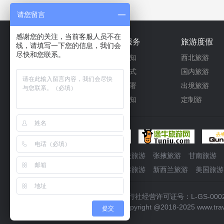
请您留言
感谢您的关注，当前客服人员不在
关于我们
产品服务
旅游度假
线，请填写一下您的信息，我们会
尽快和您联系。
联系我们
报名须知
西北旅游
公司介绍
付款方式
国内旅游
公司荣誉
合同签署
出境旅游
营业资质
邮递须知
定制游
合作伙伴
主题服务
敦煌旅游
嘉峪关旅游
张掖旅游
甘南旅游
新加坡旅游
香港旅游
新西兰旅游
美国旅游
旅行社经营许可证号：L-GS-000
Copyright @2018-2025 www
提交