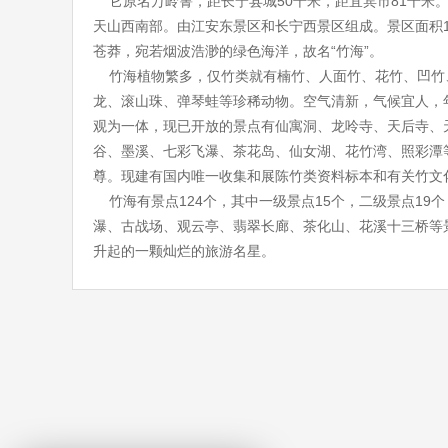
它原名万岭箐，距长宁县城50千米，距宜宾市81千米
天山西南部。由江安东景区和长宁西景区组成。景区面积1
苍莽，宛若烟波浩渺的绿色海洋，故名“竹海”。
竹海植物繁多，仅竹类就有楠竹、人面竹、花竹、凹竹、
龙、滚山珠、弹琴蛙等珍稀动物。空气清新，气候宜人，年
观为一体，现已开放的景点有仙寓洞、龙呤寺、天后寺、
谷、墨溪、七彩飞瀑、茶花岛、仙女湖、花竹湾、照彩潭
尊。现建有国内唯一收集和展陈竹类资料标本和有关竹文
竹海有景点124个，其中一级景点15个，二级景点19
瀑、古战场、观云亭、翡翠长廊、茶化山、花溪十三桥等景
升起的一颗灿烂的旅游名星。