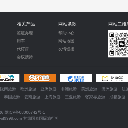
相关产品
网站条款
网站二维
签证办理
帮助中心
用车
网站地图
代订房
友情链接
会议接待
陇南旅游
欧洲旅游
亚洲旅游
非洲旅游
美洲旅游
澳洲旅游
法
泰国旅游
云南旅游
上海旅游
三亚旅游
张家界旅游
成都旅游
26
陇ICP备08000742号-1
.travel9999.com 甘肃国泰国际旅行社