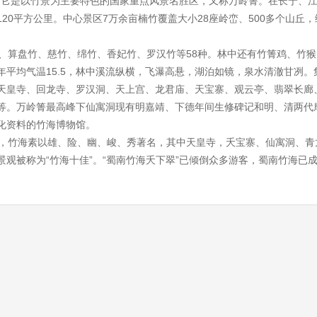
。它是以竹景为主要特色的国家重点风景名胜区，又称万岭箐。在长宁、
20平方公里。中心景区7万余亩楠竹覆盖大小28座岭峦、500多个山丘
算盘竹、慈竹、绵竹、香妃竹、罗汉竹等58种。林中还有竹箐鸡、竹猴
平均气温15.5，林中溪流纵横，飞瀑高悬，湖泊如镜，泉水清澈甘冽。
天皇寺、回龙寺、罗汉洞、天上宫、龙君庙、天宝寨、观云亭、翡翠长廊
等。万岭箐最高峰下仙寓洞现有明嘉靖、下德年间生修碑记和明、清两代
化资料的竹海博物馆。
个，竹海素以雄、险、幽、峻、秀著名，其中天皇寺，夭宝寨、仙寓洞、青
观被称为“竹海十佳”。“蜀南竹海夭下翠”已倾倒众多游客，蜀南竹海已