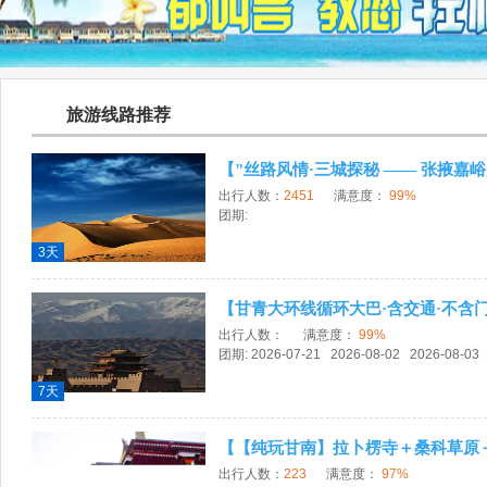
旅游线路推荐
【"丝路风情·三城探秘 —— 张掖嘉
出行人数：
2451
满意度
：
99%
团期:
3天
【甘青大环线循环大巴·含交通·不含
出行人数：
满意度
：
99%
团期: 2026-07-21 2026-08-02 2026-08-03
7天
【【纯玩甘南】拉卜楞寺＋桑科草原
出行人数：
223
满意度
：
97%